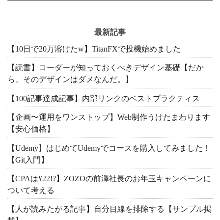
最新記事
【10日で20万溶けたw】TitanFXで投機始めました
【読書】コーダーが知っておくべきデザイン基礎【だか
ら、そのデザインはダメなんだ。】
【100記事達成記事】内部リンクのベストプラクティス
【企画〜運用をワンストップ】Web制作うけたまわります
【安心価格】
【Udemy】はじめてUdemyでコースを購入してみました！
【Git入門】
【CPAは¥22!?】ZOZOの前澤社長のお年玉キャンペーンに
ついて考える
【人が読みたがる記事】自分目線を排除する【サンプル掲