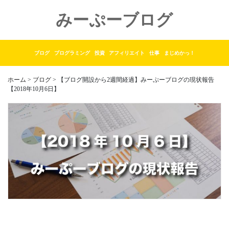
みーぷーブログ
ブログ
プログラミング
投資
アフィリエイト
仕事
まじめかっ！
ホーム
>
ブログ
> 【ブログ開設から2週間経過】みーぷーブログの現状報告
【2018年10月6日】