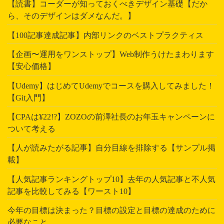
【読書】コーダーが知っておくべきデザイン基礎【だか
ら、そのデザインはダメなんだ。】
【100記事達成記事】内部リンクのベストプラクティス
【企画〜運用をワンストップ】Web制作うけたまわります
【安心価格】
【Udemy】はじめてUdemyでコースを購入してみました！
【Git入門】
【CPAは¥22!?】ZOZOの前澤社長のお年玉キャンペーンに
ついて考える
【人が読みたがる記事】自分目線を排除する【サンプル掲
載】
【人気記事ランキングトップ10】去年の人気記事と不人気
記事を比較してみる【ワースト10】
今年の目標は決まった？目標の設定と目標の達成のために
必要なこと