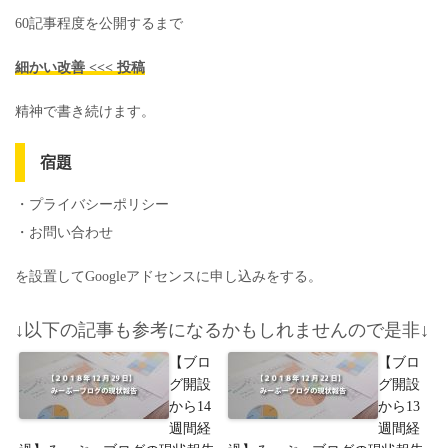
60記事程度を公開するまで
細かい改善 <<< 投稿
精神で書き続けます。
宿題
・プライバシーポリシー
・お問い合わせ
を設置してGoogleアドセンスに申し込みをする。
↓以下の記事も参考になるかもしれませんので是非↓
【ブロ
【ブロ
グ開設
グ開設
から14
から13
週間経
週間経