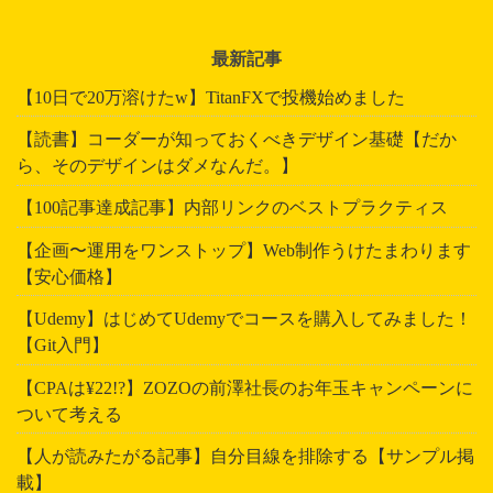
最新記事
【10日で20万溶けたw】TitanFXで投機始めました
【読書】コーダーが知っておくべきデザイン基礎【だか
ら、そのデザインはダメなんだ。】
【100記事達成記事】内部リンクのベストプラクティス
【企画〜運用をワンストップ】Web制作うけたまわります
【安心価格】
【Udemy】はじめてUdemyでコースを購入してみました！
【Git入門】
【CPAは¥22!?】ZOZOの前澤社長のお年玉キャンペーンに
ついて考える
【人が読みたがる記事】自分目線を排除する【サンプル掲
載】